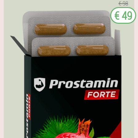
€ 98
€ 49