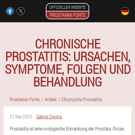
OFFIZIELLEN WEBSITE
PROSTAMIN FORTE
CHRONISCHE
PROSTATITIS: URSACHEN,
SYMPTOME, FOLGEN UND
BEHANDLUNG
Prostamin Forte
Artikel
Chronische Prostatitis
31 Mai 2025
Sabine Davina
Prostatitis ist eine urologische Erkrankung der Prostata -Drüse,